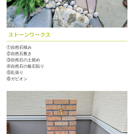
ストーンワークス
①自然石積み
②自然石敷き
③自然石の土留め
④自然石の板石貼り
⑤乱張り
⑥ガビオン