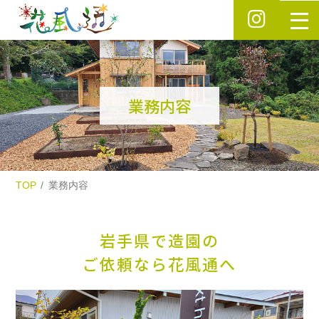
業務内容
TOP
業務内容
岩手県で造園の
ご依頼なら花風通へ