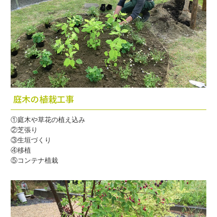
庭木の植栽工事
①庭木や草花の植え込み
②芝張り
③生垣づくり
④移植
⑤コンテナ植栽