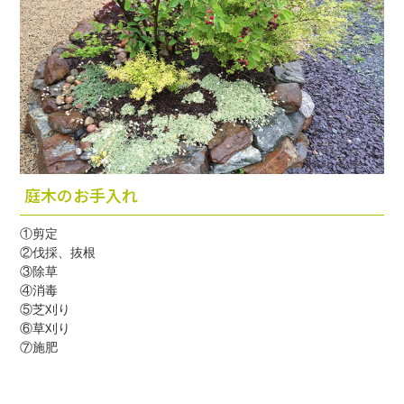
庭木のお手入れ
①剪定
②伐採、抜根
③除草
④消毒
⑤芝刈り
⑥草刈り
⑦施肥