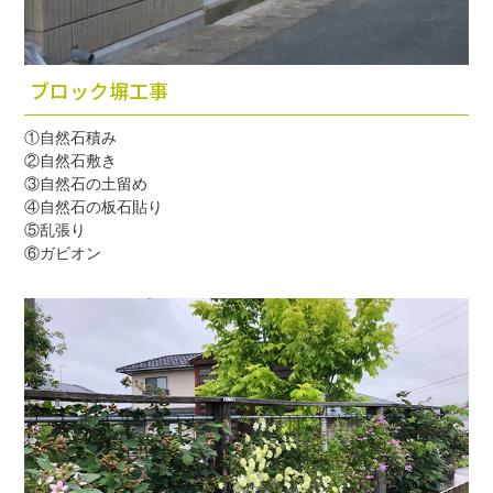
ブロック塀工事
①自然石積み
②自然石敷き
③自然石の土留め
④自然石の板石貼り
⑤乱張り
⑥ガビオン