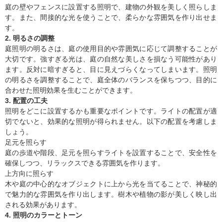
庭の壁やフェンスに設置する照明で、建物の外観を美しく照らしま
す。また、間接的な光を使うことで、柔らかな雰囲気を作り出せま
す。
2. 明るさの調整
庭照明の明るさは、庭の使用目的や雰囲気に応じて調整することが
大切です。強すぎる光は、庭の自然な美しさを損なう可能性があり
ます。反対に暗すぎると、目に見えづらくなってしまいます。照明
の明るさを調整することで、庭全体のバランスを保ちつつ、目的に
合わせた照明効果を生むことができます。
3. 配置の工夫
照明をどこに設置するかも重要なポイントです。ライトの配置が適
切でないと、効果的な照明が得られません。以下の配置を考慮しま
しょう。
足元を照らす
庭の歩道や階段、足元を照らすライトを設置することで、安全性を
確保しつつ、リラックスできる雰囲気を作ります。
上方向に照らす
木や庭の中心的なオブジェクトに上から光を当てることで、神秘的
で魅力的な雰囲気を作り出します。樹木や植物の影が美しく映し出
される効果があります。
4. 照明のカラーとトーン