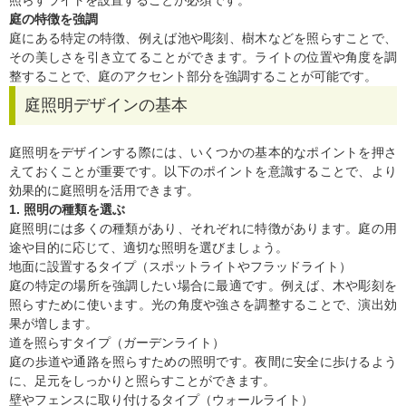
照らすライトを設置することが必須です。
庭の特徴を強調
庭にある特定の特徴、例えば池や彫刻、樹木などを照らすことで、
その美しさを引き立てることができます。ライトの位置や角度を調
整することで、庭のアクセント部分を強調することが可能です。
庭照明デザインの基本
庭照明をデザインする際には、いくつかの基本的なポイントを押さ
えておくことが重要です。以下のポイントを意識することで、より
効果的に庭照明を活用できます。
1. 照明の種類を選ぶ
庭照明には多くの種類があり、それぞれに特徴があります。庭の用
途や目的に応じて、適切な照明を選びましょう。
地面に設置するタイプ（スポットライトやフラッドライト）
庭の特定の場所を強調したい場合に最適です。例えば、木や彫刻を
照らすために使います。光の角度や強さを調整することで、演出効
果が増します。
道を照らすタイプ（ガーデンライト）
庭の歩道や通路を照らすための照明です。夜間に安全に歩けるよう
に、足元をしっかりと照らすことができます。
壁やフェンスに取り付けるタイプ（ウォールライト）