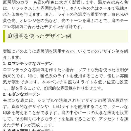
庭照明のカラーも庭の印象に大きく影響します。温かみのある色
は、リラックスした雰囲気を作り、冷たい色の光はクールで洗練さ
れた印象を与えます。また、ライトの色温度も重要です。白色光や
黄色光、オレンジ色の光など、光のトーンを選ぶことで、庭のテー
マや雰囲気に合わせたデザインが可能です。
庭照明を使ったデザイン例
実際にどのように庭照明を活用するか、いくつかのデザイン例を紹
介します。
1. ロマンチックなガーデン
ロマンチックな雰囲気を作りたい場合、ソフトな光を使った照明が
効果的です。特に、暖色系のライトを使用することで、優しい雰囲
気が演出できます。木やベンチを照らすライトを低い位置に設置
し、影を作ることで、幻想的な雰囲気を作り出せます。
2. モダンなガーデン
モダンな庭には、シンプルで洗練されたデザインの照明が最適で
す。直線的なデザインや、LEDライトを使用することで、クールな
印象を与えることができます。庭の中心に一つの大きな照明を設置
して、その周りに小さなライトを配置することで、アクセントを加
えたデザインが完成します。