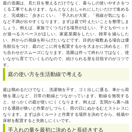
庭の造園は、見た目を整えるだけでなく、暮らしの使いやすさをつ
くる工事でもあります。なんとなくおしゃれにしたいだけで進める
と、完成後に「歩きにくい」「手入れが大変」「視線が気になる」
など不満が出やすくなります。まずは庭で叶えたいことを整理しま
しょう。例えば、家族でくつろげる場所がほしい、子どもやペット
が遊べるスペースがほしい、家庭菜園をしたい、雑草を減らした
い、外からの視線を和らげたいなどです。目的が複数ある場合は優
先順位をつけ、庭のどこに何を配置するかを大まかに決めると、打
ち合わせがスムーズになります。造園は作って終わりではなく、使
いながら育てていくものなので、続けられる形を目指すのがコツで
す。
庭の使い方を生活動線で考える
庭は眺めるだけでなく、洗濯物を干す、ゴミ出しに通る、車から荷
物を運ぶなど、日常の動線とつながっています。動線を無視する
と、せっかくの庭が使いにくくなります。例えば、玄関から裏へ抜
ける通路が狭いと作業がしづらく、雨の日にぬかるむとストレスに
なります。まずは歩くルートと作業する場所を決めてから、植栽や
床材を配置すると失敗しにくいです。
手入れの量を最初に決めると長続きする