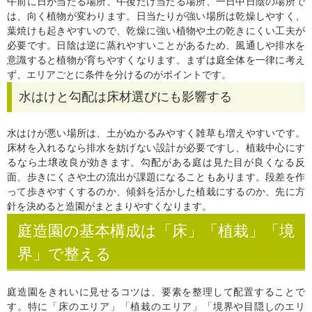
午前に日が当たる場所、午後だけ当たる場所、一日中日陰の場所で
は、向く植物が変わります。日当たりが強い場所は乾燥しやすく、
葉焼けも起きやすいので、乾燥に強い植物や土の乾きにくい工夫が
必要です。日陰は逆に蒸れやすいことがあるため、風通しや排水を
意識すると植物が育ちやすくなります。まずは庭全体を一律に考え
ず、エリアごとに条件を分けるのがポイントです。
水はけと勾配は床材選びにも影響する
水はけが悪い場所は、土がぬかるみやすく雑草も増えやすいです。
床材を入れるなら排水を妨げない設計が必要ですし、植栽中心にす
るなら土壌改良が効きます。勾配がある庭は見た目が良くなる反
面、歩きにくさや土の流出が課題になることもあります。段差を作
って歩きやすくするのか、傾斜を活かした植栽にするのか、先に方
針を決めると造園がまとまりやすくなります。
庭造園の基本構成は「床」「植栽」「境
界」で整える
庭造園をきれいに見せるコツは、要素を整理して配置することで
す。特に「床のエリア」「植栽のエリア」「境界や目隠しのエリ