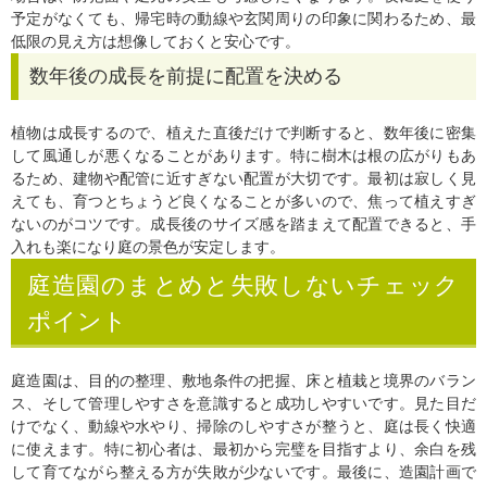
予定がなくても、帰宅時の動線や玄関周りの印象に関わるため、最
低限の見え方は想像しておくと安心です。
数年後の成長を前提に配置を決める
植物は成長するので、植えた直後だけで判断すると、数年後に密集
して風通しが悪くなることがあります。特に樹木は根の広がりもあ
るため、建物や配管に近すぎない配置が大切です。最初は寂しく見
えても、育つとちょうど良くなることが多いので、焦って植えすぎ
ないのがコツです。成長後のサイズ感を踏まえて配置できると、手
入れも楽になり庭の景色が安定します。
庭造園のまとめと失敗しないチェック
ポイント
庭造園は、目的の整理、敷地条件の把握、床と植栽と境界のバラン
ス、そして管理しやすさを意識すると成功しやすいです。見た目だ
けでなく、動線や水やり、掃除のしやすさが整うと、庭は長く快適
に使えます。特に初心者は、最初から完璧を目指すより、余白を残
して育てながら整える方が失敗が少ないです。最後に、造園計画で