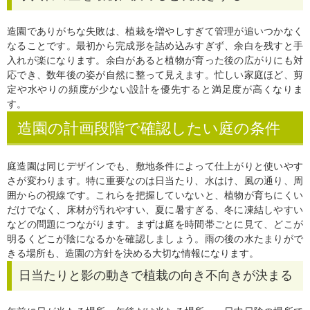
造園でありがちな失敗は、植栽を増やしすぎて管理が追いつかなく
なることです。最初から完成形を詰め込みすぎず、余白を残すと手
入れが楽になります。余白があると植物が育った後の広がりにも対
応でき、数年後の姿が自然に整って見えます。忙しい家庭ほど、剪
定や水やりの頻度が少ない設計を優先すると満足度が高くなりま
す。
造園の計画段階で確認したい庭の条件
庭造園は同じデザインでも、敷地条件によって仕上がりと使いやす
さが変わります。特に重要なのは日当たり、水はけ、風の通り、周
囲からの視線です。これらを把握していないと、植物が育ちにくい
だけでなく、床材が汚れやすい、夏に暑すぎる、冬に凍結しやすい
などの問題につながります。まずは庭を時間帯ごとに見て、どこが
明るくどこが陰になるかを確認しましょう。雨の後の水たまりがで
きる場所も、造園の方針を決める大切な情報になります。
日当たりと影の動きで植栽の向き不向きが決まる