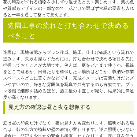
花の時期がずれる植物を少しずつ混ぜると長く楽しめます。葉の色
や質感もデザインの一部なので、花だけで選ばず常緑の要素も入れ
ると一年を通して整って見えます。
造園工事の流れと打ち合わせで決める
べきこと
造園は、現地確認からプラン作成、施工、仕上げ確認という流れで
進みます。失敗を減らすためには、打ち合わせで決める項目を先に
把握しておくことが大切です。例えば、庭をどこまで使うか、視線
をどこで遮るか、日当たりを確保したい場所はどこか、収納や作業
スペースをどこに置くかなどです。完成イメージは言葉だけだとズ
レやすいので、好きな雰囲気を写真で共有するのも有効です。プラ
ン段階で細部を詰めるほど、施工後の手直しが減り、結果的に満足
度が高くなります。
見え方の確認は昼と夜を想像する
庭は昼の印象だけでなく、夜の見え方も変わります。照明がある場
合は、影の出方で植栽や壁の表情が変わります。逆に照明が少ない
場合は、防犯面や足元の安全も考慮したくなります。夜に庭を使う