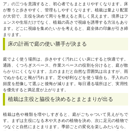
ア」の三つを意識すると、初心者でもまとまりやすくなります。床
が整うと歩きやすく、管理もしやすくなります。植栽は量より配置
が大切で、主役を決めて周りを整えると美しく見えます。境界はフ
ェンスや生垣だけでなく、植栽の高さで視線を誘導する方法もあり
ます。どこに視線を集めたいかを考えると、庭全体の印象が引き締
まります。
床の計画で庭の使い勝手が決まる
庭でよく使う場所は、歩きやすく汚れにくい床にすると快適です。
通路、くつろぎスペース、作業スペースの役割を分けると、庭が散
らかりにくくなります。土のままだと自然な雰囲気は出ますが、雨
でぬかるむと靴が汚れます。芝や砂利などを使う場合も、手入れの
頻度を想像して選ぶと後悔が減ります。毎日通る場所ほど、実用性
を優先すると満足度が上がります。
植栽は主役と脇役を決めるとまとまりが出る
植栽は色や種類を増やしすぎると、庭がごちゃついて見えがちで
す。まずは主役になる木や大きめの植物を決め、次に足元の植物で
つなぐと自然にまとまります。季節ごとの変化を楽しみたいなら、