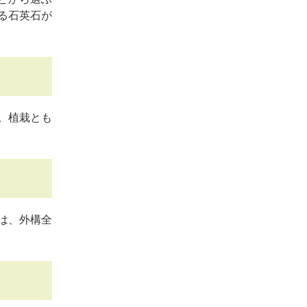
る石英石が
。植栽とも
は、外構全