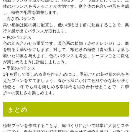
植栽プランを作成する際には、植物を一つ一つ選ぶだけでなく、全
体のバランスを考えることが大切です。庭全体の色合いや形を考慮
し、植物の配置を調整します。
– 高さのバランス
高い植物は庭の奥に配置し、低い植物は手前に配置することで、奥
行き感が出てバランスが取れます。
– 色のバランス
色の組み合わせも重要です。暖色系の植物（赤やオレンジ）は、庭
を明るく華やかにします。対して、寒色系の植物（青や紫）は落ち
着いた印象を与えます。色のバランスを考え、シーズンごとに変化
が楽しめるように計画しましょう。
– 季節のバランス
1年を通して楽しめる庭を作るためには、季節ごとの花や葉の色を考
えたプランを立てましょう。春から秋にかけて色鮮やかな花が咲く
植物と、冬でも緑を楽しめる常緑樹を組み合わせることで、四季
折々の美しさを楽しめます。
まとめ
植栽プランを作成することは、庭づくりにおいて非常に大切なステ
ップです。自分の目的や庭の環境に合わせて植物を選び、バランス