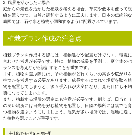
3. 風景を活かしたい場合
庭からの景色を活かした植栽を考える場合、草花や低木を使って視
線を遮りつつ、自然と調和するように工夫します。日本の伝統的な
庭園では、石や水と植物が調和するように配置されています。
植栽プラン作成の注意点
植栽プランを作成する際には、植物選びや配置だけでなく、環境に
合わせた考慮が必要です。特に、植物の成長を予測し、庭全体のバ
ランスを考えながら設計することが重要です。
まず、植物を選ぶ際には、その植物がどれくらいの高さや広がりを
持つかを考慮する必要があります。成長するにつれて場所を取る植
物を配置してしまうと、後々手入れが大変になり、見た目にも不均
衡になってしまいます。
また、植栽する場所の選定にも注意が必要です。例えば、日当たり
の良い場所には日光を好む植物を配置し、日陰の場所には陰でも育
つ植物を選ぶようにしましょう。湿気が多い場所では、湿地に適し
た植物を選ぶことが重要です。
土壌の種類と管理